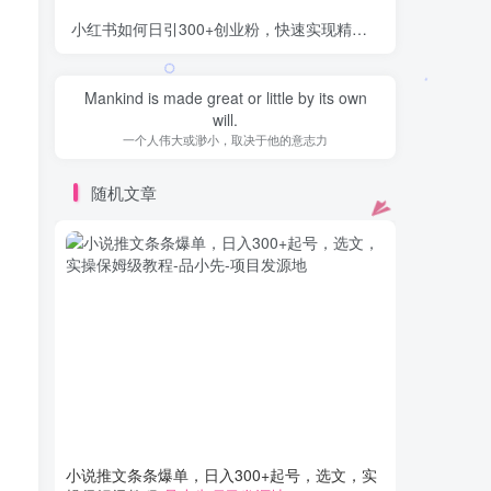
小红书如何日引300+创业粉，快速实现精准变现！
-品小先项
Mankind is made great or little by its own
will.
一个人伟大或渺小，取决于他的意志力
随机文章
小说推文条条爆单，日入300+起号，选文，实
携程搬砖