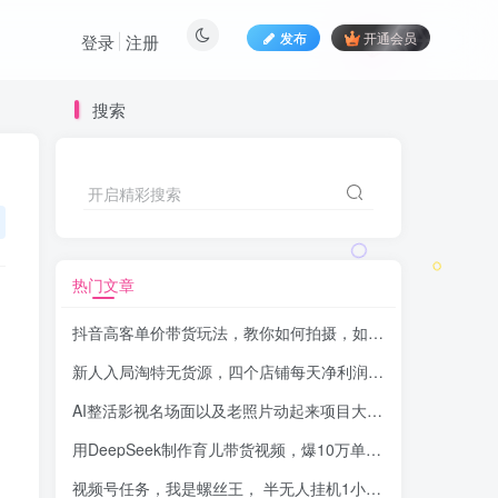
发布
开通会员
登录
注册
搜索
开启精彩搜索
热门文章
抖音高客单价带货玩法，教你如何拍摄，如何爆单，打造流量密码
新人入局淘特无货源，四个店铺每天净利润两百块，分享详细实操玩法
AI整活影视名场面以及老照片动起来项目大揭秘，无脑撸分成收益，轻松日入2000+
用DeepSeek制作育儿带货视频，爆10万单销量，手把手教学
视频号任务，我是螺丝王， 半无人挂机1小时收益15元
-品小