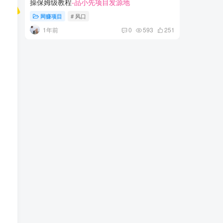
操保姆级教程
-品小先项目发源地
手小白月入
网赚项目
# 风口
网赚项
1年前
2年
0
593
251