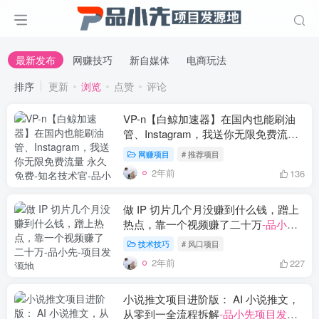
最新发布
网赚技巧
新自媒体
电商玩法
排序
更新
浏览
点赞
评论
VP-n【白鲸加速器】在国内也能刷油
管、Instagram，我送你无限免费流量
永久免费-知名技术官
-品小先项目发源
网赚项目
# 推荐项目
地
2年前
136
做 IP 切片几个月没赚到什么钱，蹭上
热点，靠一个视频赚了二十万
-品小先
项目发源地
技术技巧
# 风口项目
2年前
227
小说推文项目进阶版： AI 小说推文，
从零到一全流程拆解
-品小先项目发源