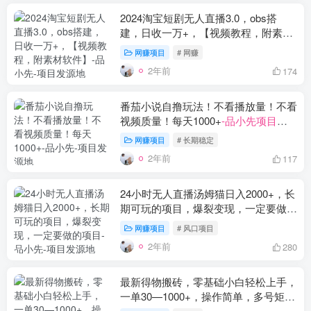
2024淘宝短剧无人直播3.0，obs搭
建，日收一万+，【视频教程，附素材
软件】
-品小先项目发源地
网赚项目
# 网赚
2年前
174
番茄小说自撸玩法！不看播放量！不看
视频质量！每天1000+
-品小先项目发
源地
网赚项目
# 长期稳定
2年前
117
24小时无人直播汤姆猫日入2000+，长
期可玩的项目，爆裂变现，一定要做的
项目
-品小先项目发源地
网赚项目
# 风口项目
2年前
280
最新得物搬砖，零基础小白轻松上手，
一单30—1000+，操作简单，多号矩阵
快速放大变现
-品小先项目发源地