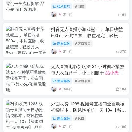
地
技术技巧
# 网赚
3年前
61
抖音无人直播小游戏熊二， 单日收益
500+，不封直播，收益稳定，轻松月
入5w+，建议小白一定要做的项目
-品
新自媒体
# 蓝海项目
小先项目发源地
2年前
279
无人直播电影新玩法 24 小时循环播放
每天收益两千，小白闭眼干
-品小先项
目发源地
新自媒体
# 蓝海项目
3年前
184
外面收费 1288 视频号直播间全自动抢
福袋脚本，防风控单机一天 10+【智能
脚本+使用教程】
-品小先项目发源地
新自媒体
# 风口
2年前
196