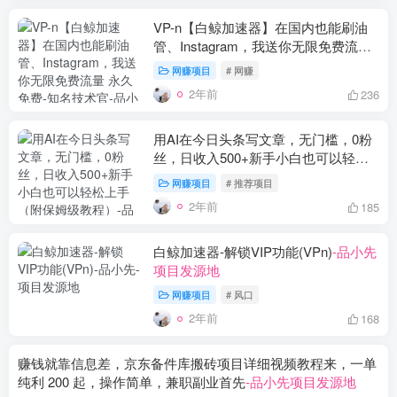
VP-n【白鲸加速器】在国内也能刷油
管、Instagram，我送你无限免费流量
永久免费-知名技术官
-品小先项目发源
网赚项目
# 网赚
地
2年前
236
用AI在今日头条写文章，无门槛，0粉
丝，日收入500+新手小白也可以轻松
上手（附保姆级教程）
-品小先项目发
网赚项目
# 推荐项目
源地
2年前
185
白鲸加速器-解锁VIP功能(VPn)
-品小先
项目发源地
网赚项目
# 风口
2年前
168
赚钱就靠信息差，京东备件库搬砖项目详细视频教程来，一单
纯利 200 起，操作简单，兼职副业首先
-品小先项目发源地