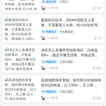
电商运营
# 风口
2年前
197
最新防封技术，2024年陌陌无人直
播，不需要真人出镜，纯小白轻松驾
驭，单场收入1000+
-品小先项目发源
网赚项目
# 长期稳定
地
2年前
73
淘宝无人直播带货创新项目，日收益
500+，稳定开播无违规，持续运营不
断流
-品小先项目发源地
网赚项目
# 风口项目
2年前
292
高德地图简单复制，操作两分钟就能有
近8元的收益，日入500+，无上限
-品
小先项目发源地
网赚项目
# 风口项目
2年前
255