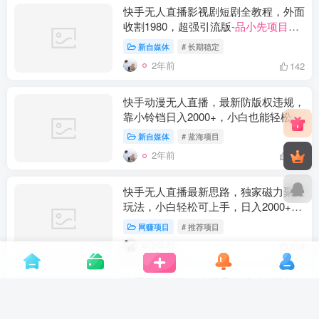
快手无人直播影视剧短剧全教程，外面
收割1980，超强引流版
-品小先项目发
源地
新自媒体
# 长期稳定
2年前
142
快手动漫无人直播，最新防版权违规，
靠小铃铛日入2000+，小白也能轻松上
手，干就完了
-品小先项目发源地
新自媒体
# 蓝海项目
2年前
275
快手无人直播最新思路，独家磁力聚星
玩法，小白轻松可上手，日入2000+
-
品小先项目发源地
网赚项目
# 推荐项目
2年前
219
快手最新半无人直播蛋仔派对，日入
1500+ 小白也能操作
-品小先项目发源
地
新自媒体
# 项目拆解