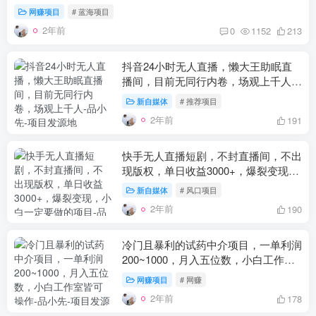
网赚项目
# 蓝海项目
2年前
0
1152
213
抖音24小时无人直播，懒大王助眠直
播间，目前无同行内卷，场观上千人
-
品小先项目发源地
新自媒体
# 推荐项目
2年前
191
快手无人直播短剧，不封直播间，不出
现版权，单日收益3000+，爆裂变现，
小白一定要做的项目
-品小先项目发源
新自媒体
# 风口项目
地
2年前
190
冷门且暴利的试药中介项目，一单利润
200~1000，月入五位数，小白工作室
皆可操作
-品小先项目发源地
网赚项目
# 网赚
2年前
178