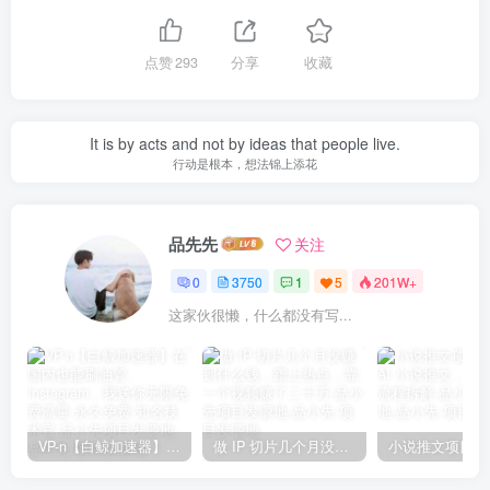
点赞
293
分享
收藏
It is by acts and not by ideas that people live.
行动是根本，想法锦上添花
品先先
关注
0
3750
1
5
201W+
这家伙很懒，什么都没有写...
VP-n【白鲸加速器】在国内也能刷油管、Instagram，我送你无限免费流量 永久免费-知名技术官-品小先项目发源地
做 IP 切片几个月没赚到什么钱，蹭上热点，靠一个视频赚了二十万-品小先项目发源地