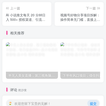
上一篇
下一篇
AI 小说推文每天 20 分钟日
视频号好物分享项目拆解：
入 500+ 授权渠道、引流变
操作简单无门槛，直接上手
现，从 0 到 1 完整教学（共
操作就能赚钱的项目!【揭
7 节课）
秘】
相关推荐
半无人美女直播，第三视角脑洞小游戏，每天收益300+-品小先项目发源地
下半
评论
抢沙发
欢迎您留下宝贵的见解！
提交