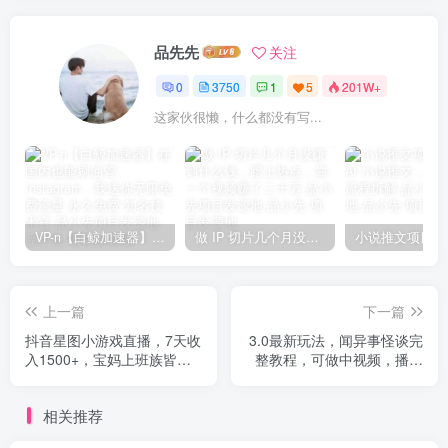
品先先
关注
0
3750
1
5
201W+
这家伙很懒，什么都没有写...
VP-n【白鲸加速器】在国内也能刷油管、Instagram，我送你无限免费流量 永久免费-知名技术官-品小先项目发源地
做 IP 切片几个月没赚到什么钱，蹭上热点，靠一个视频赚了二十万-品小先项目发源地
上一篇
下一篇
抖音星图小游戏直播，7天收
3.0最新玩法，闻异事怪谈完
入1500+，宝妈上班族皆可
整教程，可做中视频，播放
做
量超高，点赞巨给力，日入
2000+，小白专属
相关推荐