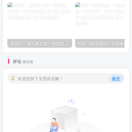
新风口，靠元梦之星一周收益 20000，纯小白轻松上手-品小先项目发源地
抖音
评论
抢沙发
欢迎您留下宝贵的见解！
提交