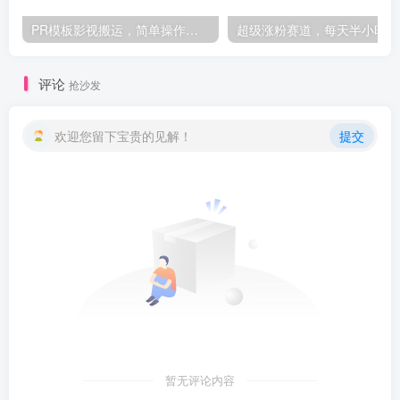
PR模板影视搬运，简单操作即可过原创，可过星图和磁力聚星，轻松日入500+-品小先项目发源地
超级涨
评论
抢沙发
欢迎您留下宝贵的见解！
提交
暂无评论内容