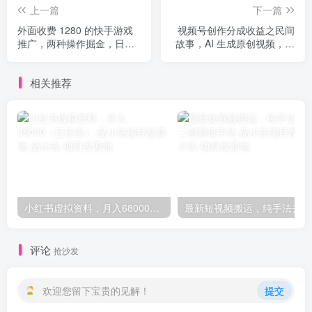
上一篇
下一篇
外面收费 1280 的快手游戏
视频号创作分成收益之民间
推广，两种操作掘金，日撸
故事，AI 生成原创视频，新
200+
手小白可做（揭秘）
相关推荐
小红书虚拟资料，月入68000（已证实）-品小先项目发源地
最新
评论
抢沙发
欢迎您留下宝贵的见解！
提交