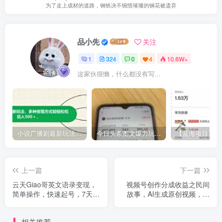
为了走上成材的道路，钢铁决不惋惜璀璨的钢花被遗弃
品小先
关注
1
324
0
4
10.6W+
这家伙很懒，什么都没有写...
小说广播剧最新玩法，多种变现方式轻轻松松日入500＋【揭秘】
今日头条图文爆力玩法,AI自动生成文案，当天见收益，轻松日入500+
上一篇
下一篇
云天Giao哥英文语录变现，
视频号创作分成收益之民间
简单操作，快速起号，7天万
故事，AI生成原创视频，小
粉
白新手可做【揭秘】
相关推荐