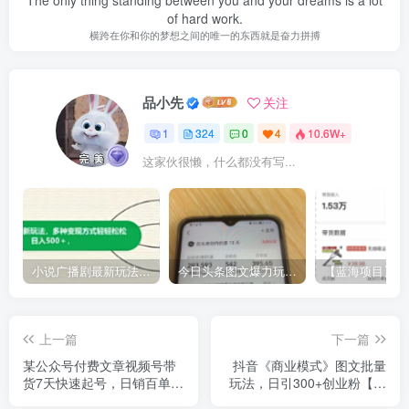
of hard work.
横跨在你和你的梦想之间的唯一的东西就是奋力拼搏
品小先
关注
1
324
0
4
10.6W+
这家伙很懒，什么都没有写...
小说广播剧最新玩法，多种变现方式轻轻松松日入500＋【揭秘】
今日头条图文爆力玩法,AI自动生成文案，当天见收益，轻松日入500+
上一篇
下一篇
某公众号付费文章视频号带
抖音《商业模式》图文批量
货7天快速起号，日销百单
玩法，日引300+创业粉【揭
【实操版】
秘】