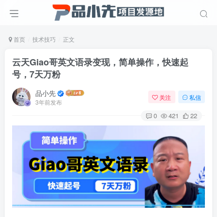
首页
技术技巧
正文
云天Giao哥英文语录变现，简单操作，快速起
号，7天万粉
品小先
关注
私信
3年前发布
0
421
22