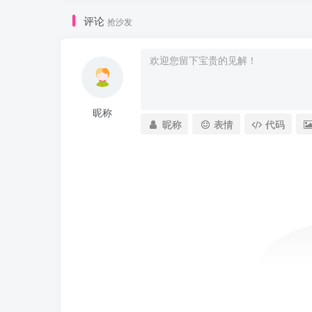
评论
抢沙发
昵称
昵称
表情
代码