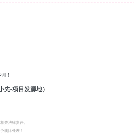
多谢！
/（品小先-项目发源地）
担相关法律责任。
给予删除处理！