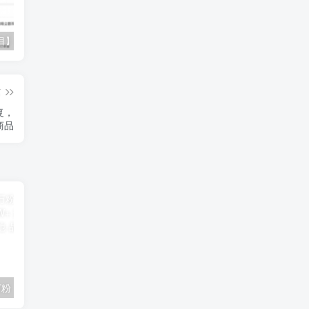
【蓝海项目】多多视频带货，纯搬运一个月搞了5w佣金，小白也能操作【揭秘】
最新借助热门资源悟空浏览器拉新玩法，日入300+，人人可做，每天1小时【揭秘】
魔兽永久60服打金搬砖，脚本全自动操作，单设备日入300+【揭秘】
篇
复，
商品
从 0 粉到 10 万粉，选中正确的赛道，年入 150W+ 这一路的经历-品小先项目发源地
亚马逊FBA运营进阶课，不实战，没效果的学习，统统都是无效学习