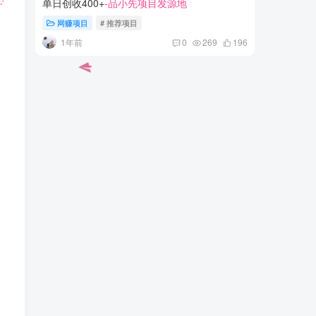
单日创收400+
-品小先项目发源地
保姆级教
网赚项目
# 推荐项目
网赚项
1年前
3年
0
269
196