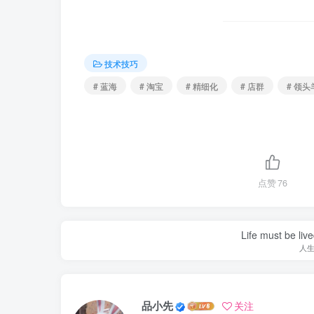
技术技巧
# 蓝海
# 淘宝
# 精细化
# 店群
# 领头
点赞
76
Life must be liv
人
品小先
关注