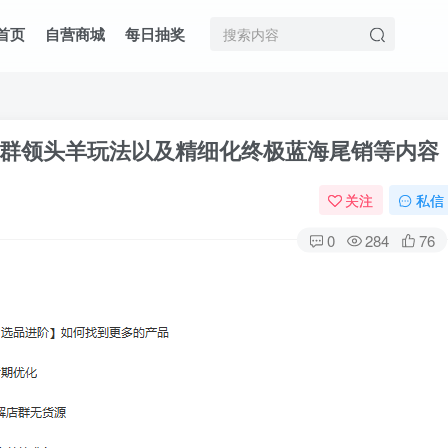
首页
自营商城
每日抽奖
群领头羊玩法以及精细化终极蓝海尾销等内容
关注
私信
0
284
76