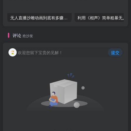
无人直播沙雕动画到底有多赚钱？5分钟学会直播间搭建，24小时日入1000+-品小先项目发源地
利用
评论
抢沙发
欢迎您留下宝贵的见解！
提交