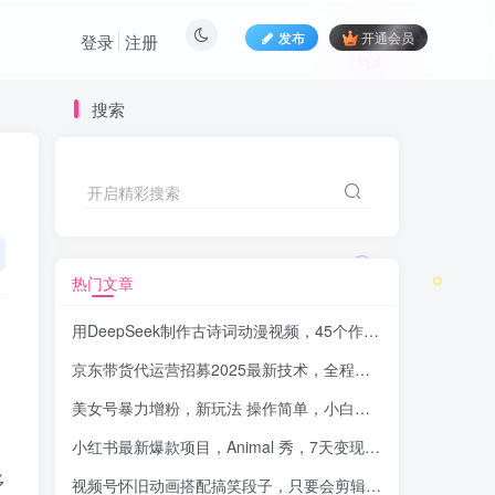
发布
开通会员
登录
注册
搜索
开启精彩搜索
热门文章
用DeepSeek制作古诗词动漫视频，45个作品涨粉17万，单日变现1000+
京东带货代运营招募2025最新技术，全程喂饭，月入8000+
-
美女号暴力增粉，新玩法 操作简单，小白日入1000+
-品小先
、
小红书最新爆款项目，Animal 秀，7天变现 1w+
-品小先项目
多
视频号怀旧动画搭配搞笑段子，只要会剪辑轻松日入400+，教程+素材