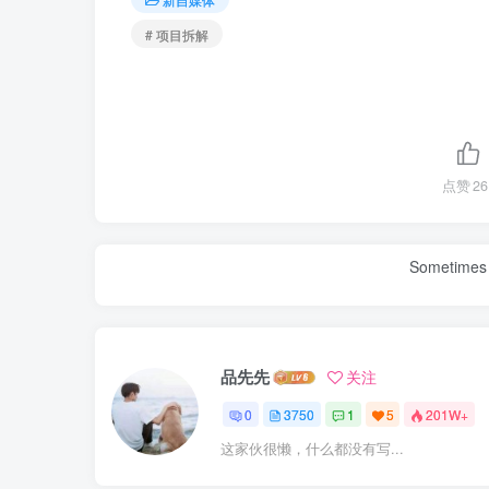
# 项目拆解
点赞
26
Sometimes 
品先先
关注
0
3750
1
5
201W+
这家伙很懒，什么都没有写...