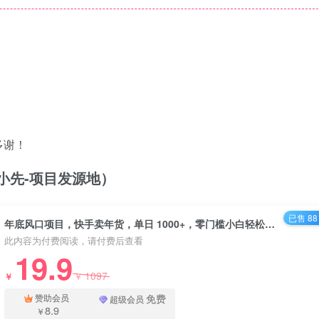
多谢！
/（品小先-项目发源地）
已售 88
年底风口项目，快手卖年货，单日 1000+，零门槛小白轻松上手 - 资源之家
此内容为付费阅读，请付费后查看
19.9
1097
￥
￥
免费
赞助会员
超级会员
8.9
￥