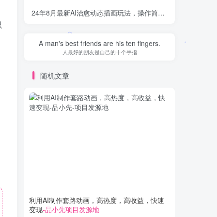
24年8月最新AI治愈动态插画玩法，操作简单，小白也能轻松入手，日入1000+
只
A man's best friends are his ten fingers.
人最好的朋友是自己的十个手指
随机文章
利用AI制作套路动画，高热度，高收益，快速
2024
变现
-品小先项目发源地
能轻松上