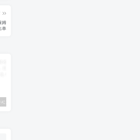
篇
保姆
出单
抖音图文带货轻松玩法，小白看完轻松上手起号，日入500+-品小先项目发源地
知乎答题项目，日入100+，时间自由，可批量操作-品小先项目发源地