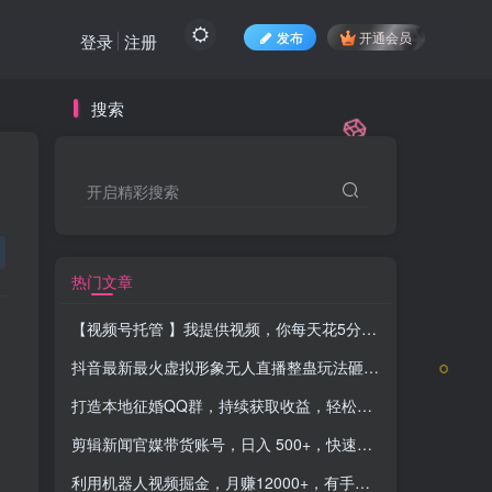
发布
开通会员
登录
注册
搜索
开启精彩搜索
热门文章
【视频号托管 】我提供视频，你每天花5分钟发布，最高躺赚2W+
抖音最新最火虚拟形象无人直播整蛊玩法砸礼物教程（视频开播教程+全套工具软件）
打造本地征婚QQ群，持续获取收益，轻松摆脱上班压力
-品小
剪辑新闻官媒带货账号，日入 500+，快速爆单法，保姆级教学
利用机器人视频掘金，月赚12000+，有手就会落地保姆级教程