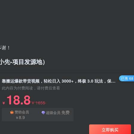
多谢！
/（品小先-项目发源地）
已售 68
靠搬运爆款带货视频，轻松日入 3000+，终极 3.0 玩法，保姆式教学，简单三步，小白即可实现稳定出单 - 资源之家
此内容为付费阅读，请付费后查看
18.8
1655
￥
￥
免费
赞助会员
超级会员
8.9
￥
立即购买