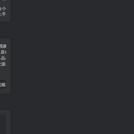
合小
上手
今日头条热点视频项目， AI一键成片，2分钟一条原创视频，新手也能轻松日入500+-品小先项目发源地
抖音《商业模式》引流项目，小白一小时上手，每天引流300+创业粉-品小先项目发源地