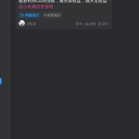
最新利用Coze洗稿，撸头条收益，隔天见收益
-
小红书虚
品小先项目发源地
变现方式
网赚项目
# 推荐项目
网赚项
2年前
3年
0
248
241