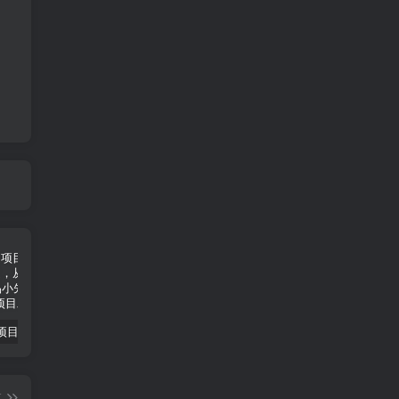
小说推文项目进阶版： AI 小说推文，从零到一全流程拆解-品小先项目发源地
抖音无人直播小游戏熊二， 单日收益500+，不封直播，收益稳定，轻松月入5w+，建议小白一定要做的项目-品小先项目发源地
无人直播电影新玩法 24 小时循环播放每天收益两千，小白闭眼干-品小先项目发源地
篇