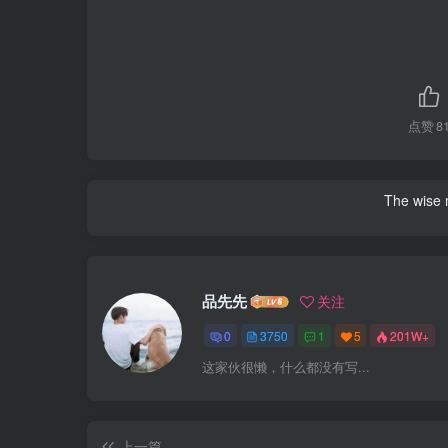
点赞
8
The wise m
品先先
关注
0
3750
1
5
201W+
这家伙很懒，什么都没有写...
上一篇