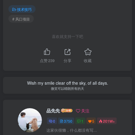
技术技巧
# 风口项目
喜欢就支持一下吧
点赞
239
分享
收藏
Wish my smile clear off the sky, of all days.
微笑可以晴朗所有的天
品先先
关注
0
3750
1
5
201W+
这家伙很懒，什么都没有写...