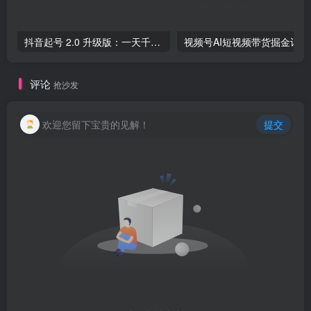
抖音起号 2.0 升级版：一天千粉快速达成，快速变现等你来-品小先项目发源地
视频号AI短
评论
抢沙发
欢迎您留下宝贵的见解！
提交