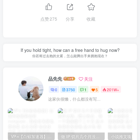
点赞
275
分享
收藏
If you hold tight, how can a free hand to hug now?
你若将过去抱的太紧，怎么能腾出手来拥抱现在？
品先先
关注
0
3750
1
5
201W+
这家伙很懒，什么都没有写...
VP-n【白鲸加速器】在国内也能刷油管、Instagram，我送你无限免费流量 永久免费-知名技术官-品小先项目发源地
做 IP 切片几个月没赚到什么钱，蹭上热点，靠一个视频赚了二十万-品小先项目发源地