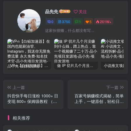
品先先
关注
0
3750
1
5
201W+
这家伙很懒，什么都没有写...
VP-n【白鲸加速器】在国内也能刷油管、Instagram，我送你无限免费流量 永久免费-知名技术官-品小先项目发源地
做 IP 切片几个月没赚到什么钱，蹭上热点，靠一个视频赚了二十万-品小先项目发源地
上一篇
下一篇
抖音快手每日涨粉 1000+ 日
百家号躺赚模式揭秘，简单
变现 800+ 保姆级教程 （附
上手，一键原创，轻松日入
无水印美女素材）
300+
相关推荐