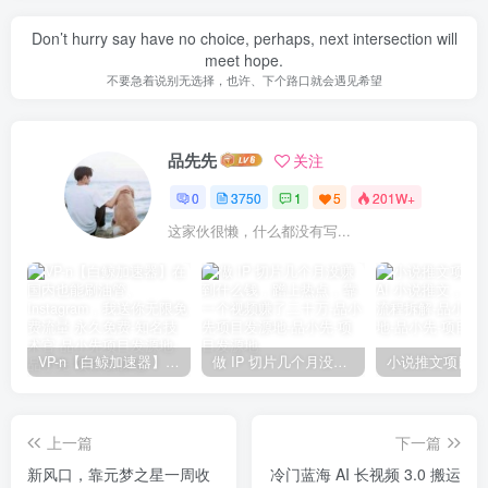
Don’t hurry say have no choice, perhaps, next intersection will
meet hope.
不要急着说别无选择，也许、下个路口就会遇见希望
品先先
关注
0
3750
1
5
201W+
这家伙很懒，什么都没有写...
VP-n【白鲸加速器】在国内也能刷油管、Instagram，我送你无限免费流量 永久免费-知名技术官-品小先项目发源地
做 IP 切片几个月没赚到什么钱，蹭上热点，靠一个视频赚了二十万-品小先项目发源地
上一篇
下一篇
新风口，靠元梦之星一周收
冷门蓝海 AI 长视频 3.0 搬运