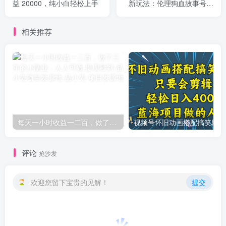
益 20000，纯小白轻松上手
新玩法：伦理狗血故事号，
小白 0 基础可以入手，可长
期做月入 1w+
相关推荐
每天一小时收益一二百，做了三年的小副业，人人可做 提现秒到-品小先项目发源地
视频号
评论
抢沙发
欢迎您留下宝贵的见解！
提交