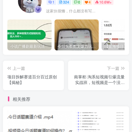
1
324
0
4
10.6W+
这家伙很懒，什么都没有写...
小说广播剧最新玩法，多种变现方式轻轻松松日入500＋【揭秘】
今日头条图文爆力玩法,AI自动生成文案，当天见收益，轻松日入500+
上一篇
下一篇
项目拆解赛道百分百过原创
南掌柜·淘系短视频引爆流量
【揭秘】
实战班，短视频是一个没有
天花板的流量入口
相关推荐