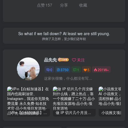
点赞
157
分享
收藏
So what if we fall down? At least we are still young.
摔倒了又怎样，至少我们还年轻
品先先
关注
0
3750
1
5
201W+
这家伙很懒，什么都没有写...
VP-n【白鲸加速器】在国内也能刷油管、Instagram，我送你无限免费流量 永久免费-知名技术官-品小先项目发源地
做 IP 切片几个月没赚到什么钱，蹭上热点，靠一个视频赚了二十万-品小先项目发源地