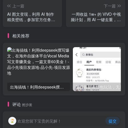
上一篇
下一篇
AI 图文变现，利用 AI 制作
一周收益 1w+ 的 VIVO 中视
精美壁纸，参加官方任务变
频计划，用 AI 一键去重，狂
现
赚平台奖金（教程+素材）
相关推荐
出海搞钱！利用deepseek撰写爆文，在海外自媒体平台Vocal Media写文章赚美金，一篇文章60美金！-品小先项目发源地
某音
评论
抢沙发
欢迎您留下宝贵的见解！
提交