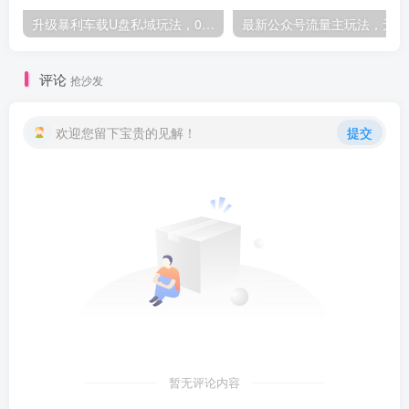
升级暴利车载U盘私域玩法，0基础小白也能轻松日入600+-品小先项目发源地
最新
评论
抢沙发
欢迎您留下宝贵的见解！
提交
暂无评论内容