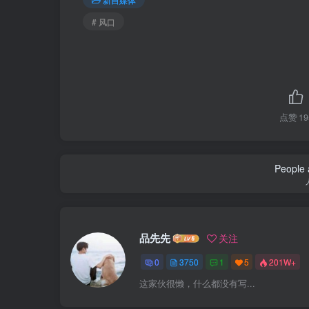
# 风口
点赞
19
Smash the waves would rather get in the
海浪宁可在
品先先
关注
0
3750
1
5
201W+
这家伙很懒，什么都没有写...