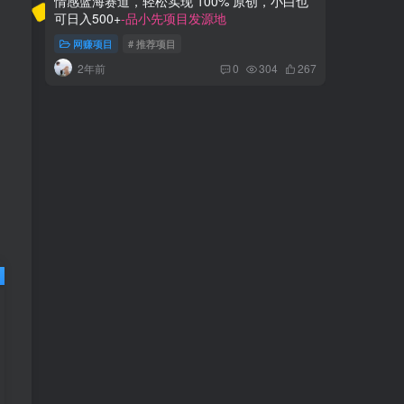
可日入500+
-品小先项目发源地
钱，小白
网赚项目
# 推荐项目
网赚项
2年前
2年
0
304
267