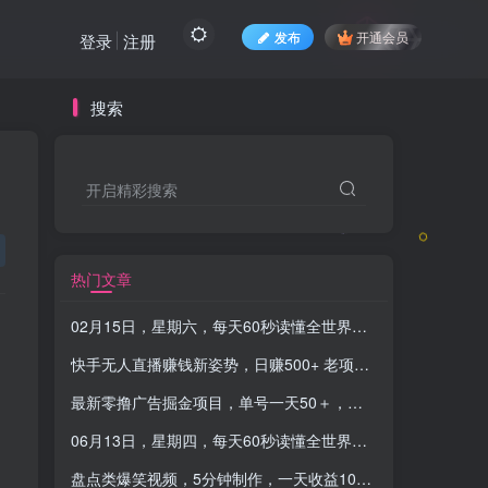
发布
开通会员
登录
注册
搜索
开启精彩搜索
热门文章
02月15日，星期六，每天60秒读懂全世界！-品小先项目发源地
快手无人直播赚钱新姿势，日赚500+ 老项目新机遇，上班挂机也能有收益！
最新零撸广告掘金项目，单号一天50＋，支持安卓苹果双端，人人可做，小白也能快速上手，当天操作当天见收益
06月13日，星期四，每天60秒读懂全世界！-品小先项目发源地
盘点类爆笑视频，5分钟制作，一天收益1000+ ，一键分发多平台！