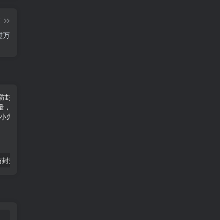
篇
过万
最新无人直播防封技术，操作简单，暴力获取流量，日入300+-品小先项目发源地
2024蓝海项目，色粉变现最新玩法，每日流量大到爆，一分钟一个原创视频操作简单适合小白，日入2000+多种变现方式-品小先项目发源地