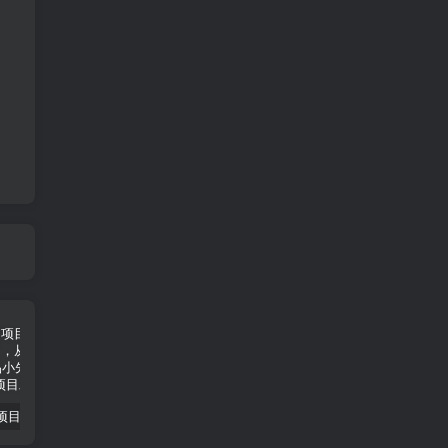
小说推文项目进阶版： AI 小说推文，从零到一全流程拆解-品小先项目发源地
抖音无人直播小游戏熊二， 单日收益500+，不封直播，收益稳定，轻松月入5w+，建议小白一定要做的项目-品小先项目发源地
无人直播电影新玩法 24 小时循环播放每天收益两千，小白闭眼干-品小先项目发源地