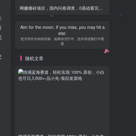
网赚搬砖项目，国内问卷调查，0基础看完就会，一天轻松三四百，靠谱副业干就完了
关
Only difficult to make people show their true
而
colors.
现
只有困难才能使人显出自己的本色
。
随机文章
记
情感蓝海赛道，轻松实现 100% 原创，小白也
外卖最新