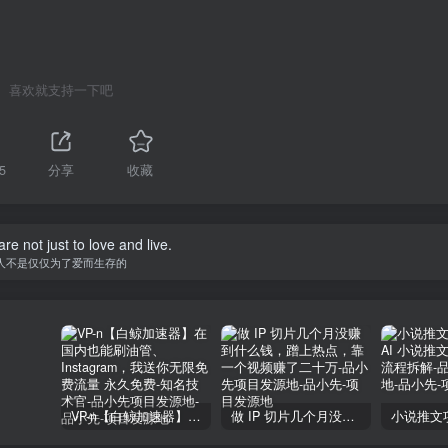
喜欢就支持一下吧
5
分享
收藏
 way of the reef hill, also not willing to take a step back.
挡路的礁山上撞得粉碎，也不肯后退一步
VP-n【白鲸加速器】在国内也能刷油管、Instagram，我送你无限免费流量 永久免费-知名技术官-品小先项目发源地
做 IP 切片几个月没赚到什么钱，蹭上热点，靠一个视频赚了二十万-品小先项目发源地