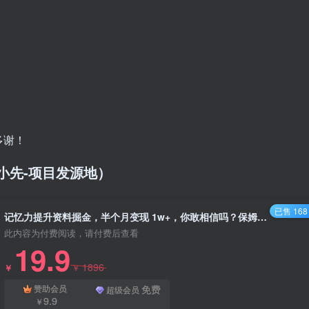
多谢！
/（品小先-项目发源地）
已售 168
记忆力提升资料掘金，半个月变现 1w+，你敢相信吗？保姆级教学（附500G素材） - 资源之家
此内容为付费阅读，请付费后查看
19.9
1896
￥
￥
免费
赞助会员
超级会员
9.9
￥