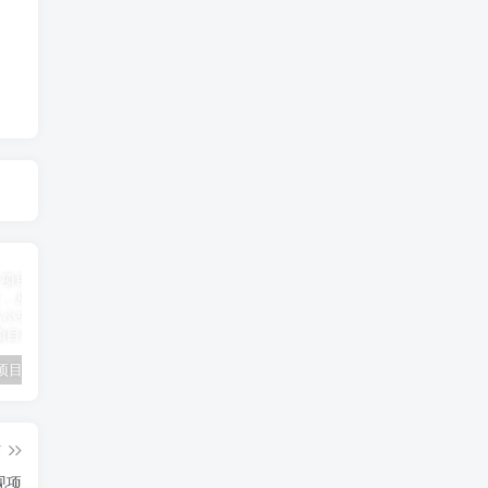
小说推文项目进阶版： AI 小说推文，从零到一全流程拆解-品小先项目发源地
抖音无人直播小游戏熊二， 单日收益500+，不封直播，收益稳定，轻松月入5w+，建议小白一定要做的项目-品小先项目发源地
无人直播电影新玩法 24 小时循环播放每天收益两千，小白闭眼干-品小先项目发源地
篇
现项