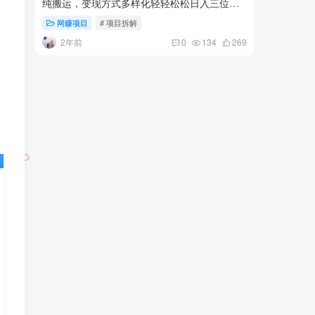
品小先项目发源地
货，日入1
网赚项目
# 项目拆解
网赚项
2年前
2年
0
134
269