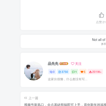
点赞
21
I only smile
我只
品先先
关注
0
3750
1
5
201W+
这家伙很懒，什么都没有写...
上一篇
视频号新风口，会点基础剪辑即可上手，原创新年祝福