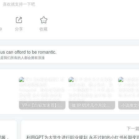
喜欢就支持一下吧
9
分享
收藏
 very joy, sorrow will not be see.
有笑的很欢，忧伤才不会被看穿
VP-n【白鲸加速器】在国内也能刷油管、Instagram，我送你无限免费流量 永久免费-知名技术官-品小先项目发源地
做 IP 切片几个月没赚到什么钱，蹭上热点，靠一个视频赚了二十万-品小先项目发源地
下一
视频，
利用GPT为大学生进行职业规划 永不过时的小红书长期变