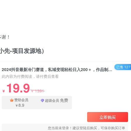
多谢！
/（品小先-项目发源地）
已售 127
2024抖音最新冷门赛道，私域变现轻松日入200＋，作品制作简单，流量爆炸 - 资源之家
此内容为付费阅读，请付费后查看
19.9
1391
￥
￥
免费
赞助会员
超级会员
8.9
￥
立即购买
您当前未登录！建议登陆后购买，可保存购买订单