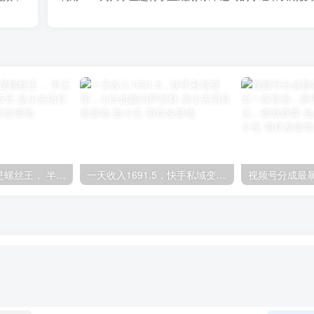
视频号任务，我是螺丝王， 半无人挂机1小时收益15元-品小先项目发源地
一天收入1691.5，快手私域变现，小白也能闷声发财-品小先项目发源地