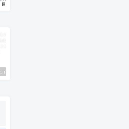
目
视频号分成最暴力赛道，几分钟出一条原创，最强搬运＋混剪新方法，谁做谁爆-品小先项目发源地
视频号最新赛道，古风视频加上诗词，轻松变现600+-品小先项目发源地