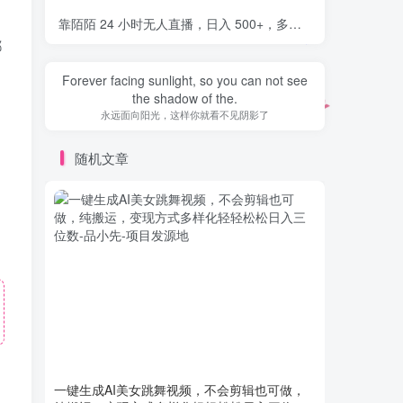
靠陌陌 24 小时无人直播，日入 500+，多种变现方式，落地保姆级教程
都
Be happy. No worries, just smile.
开心点，别担心，微笑就好
随机文章
一键生成AI美女跳舞视频，不会剪辑也可做，
AI外国
纯搬运，变现方式多样化轻轻松松日入三位数
-
法，起号