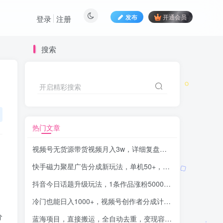
发布
开通会员
登录
注册
搜索
开启精彩搜索
热门文章
视频号无货源带货视频月入3w，详细复盘拆解
快手磁力聚星广告分成新玩法，单机50+，10部手机矩阵操作日入500+
抖音今日话题升级玩法，1条作品涨粉5000，一部手机轻松实现日入1000+
冷门也能日入1000+，视频号创作者分成计划，冷门高收益指南
分
蓝海项目，直接搬运，全自动去重，变现容易，轻松月入5位数