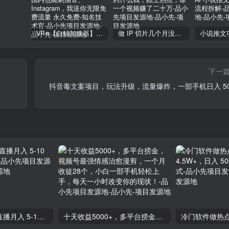
VP-n【白鲸加速器】在国内也能刷油管、Instagram，我送你无限免费流量 永久免费-知名技术官-品小先项目发源地
做 IP 切片几个月没赚到什么钱，蹭上热点，靠一个视频赚了二十万-品小先项目发源地
下一
抖音毒文案项目，玩法升级，流量爆炸，一部手机日入 50
快手抖音小游戏直播月入 5-10 万，小白秒变大神-品小先项目发源地
十天收益5000+，多平台捞金，视频号最强情感治愈漫剪，一个月收徒28个，小白一部手机轻松上手，每天一小时改变你的现状！-品小先项目发源地