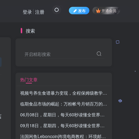
发布
开通会员
登录
注册
搜索
开启精彩搜索
热门文章
视频号养生食谱暴力变现，全程保姆级教学，小白也可轻松入手
临期食品市场的崛起：万粉帐号月销百万的秘密，小白教程大揭秘
06月08日，星期日，每天60秒读懂全世界！-品小先项目发源地
店
09月18日，星期四，每天60秒读懂全世界！-品小先项目发源地
法国闲鱼Leboncoin跨境电商教程：环境邮箱电话解决产品上传及流量，悄悄赚钱