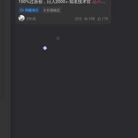
100%过原创，日入2000+-知名技术官
-品小先
赚100
项目发源地
网赚项目
# 长期稳定
网赚项
2年前
3年
0
108
176