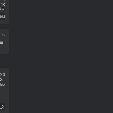
小说推文项目进阶版： AI 小说推文，从零到一全流程拆解-品小先项目发源地
抖音无人直播小游戏熊二， 单日收益500+，不封直播，收益稳定，轻松月入5w+，建议小白一定要做的项目-品小先项目发源地
无人直播电影新玩法 24 小时循环播放每天收益两千，小白闭眼干-品小先项目发源地
篇
0+
冷门软件做热点文案，4 天涨粉 4.5W+，日入 500+，多种变现方式-品小先项目发源地
AI 小说推文每天 20 分钟日入 500+ 授权渠道、引流变现，从 0 到 1 完整教学（共 7 节课）-品小先项目发源地