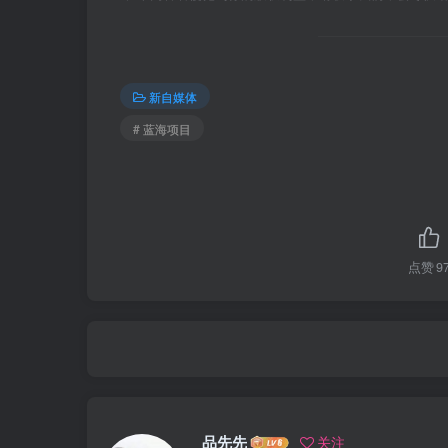
新自媒体
# 蓝海项目
点赞
9
品先先
关注