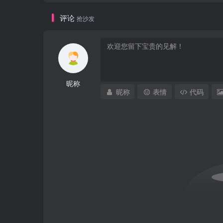
评论
抢沙发
昵称
昵称
表情
代码