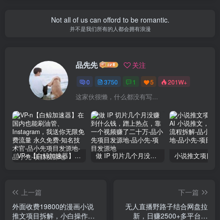
Not all of us can offord to be romantic.
并不是我们所有的人都会拥有浪漫
品先先
关注
0
3750
1
5
201W+
这家伙很懒，什么都没有写...
VP-n【白鲸加速器】在国内也能刷油管、Instagram，我送你无限免费流量 永久免费-知名技术官-品小先项目发源地
做 IP 切片几个月没赚到什么钱，蹭上热点，靠一个视频赚了二十万-品小先项目发源地
上一篇
下一篇
外面收费19800的漫画小说
无人直播野路子结合网盘拉
推文项目拆解，小白操作日
新，日赚2500+多平台变