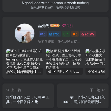
A good idea without action is worth nothing.
如果没有切实执行，再好的点子也是徒劳
品先先
关注
0
3750
1
5
201W+
这家伙很懒，什么都没有写...
VP-n【白鲸加速器】在国内也能刷油管、Instagram，我送你无限免费流量 永久免费-知名技术官-品小先项目发源地
做 IP 切片几个月没赚到什么钱，蹭上热点，靠一个视频赚了二十万-品小先项目发源地
上一篇
下一篇
知乎赚钱新玩法，巧用 AI 工
靠一个小小信息差日入
具，一个回答赚 5 元
100+，照片拼贴最新玩法，
无脑套图，小白首选