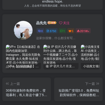
endless hope.
人生，总会有不期而遇的温暖，和生生不息的希望
品先先
关注
0
3750
1
5
201W+
这家伙很懒，什么都没有写...
VP-n【白鲸加速器】在国内也能刷油管、Instagram，我送你无限免费流量 永久免费-知名技术官-品小先项目发源地
做 IP 切片几个月没赚到什么钱，蹭上热点，靠一个视频赚了二十万-品小先项目发源地
上一篇
下一篇
30秒快速制作免费软件，变
短剧推广变现5.0，免费AI短
现暴利，有人靠这个赚了50
剧剪辑软件，保姆级教程，
万，小白就能做
条条过原创，可批量操作，
日入2000+