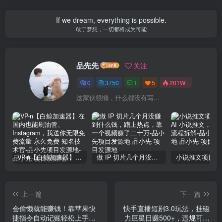
If we dream, everything is possible.
敢于梦想，一切都将成为可能
品先先
关注
0
3750
1
5
201W+
这家伙很懒，什么都没有写...
VP-n【白鲸加速器】在国内也能刷油管、Instagram，我送你无限免费流量 永久免费-知名技术官-品小先项目发源地
做 IP 切片几个月没赚到什么钱，蹭上热点，靠一个视频赚了二十万-品小先项目发源地
上一篇
下一篇
会偷懒就能赚钱！靠苹果快
快手直播短剧3.0玩法，挂磁
捷指令自动记账轻松上手，
力巨星日赚500+，违规可清