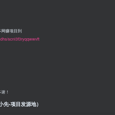
多网赚项目到
dhs/scni3f3ryqqwwvft
多谢！
/（品小先-项目发源地）