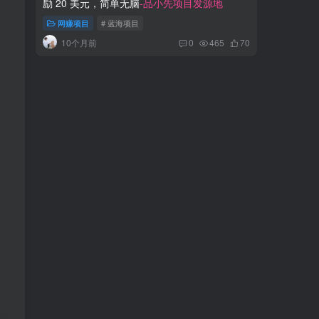
励 20 美元，简单无脑
-品小先项目发源地
月入过万
网赚项目
# 蓝海项目
网赚项
10个月前
1年
0
465
70