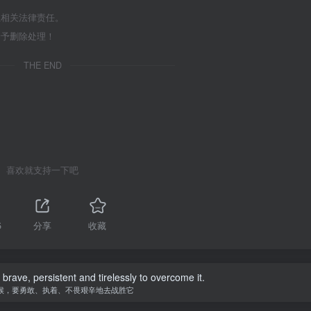
担相关法律责任。
给予删除处理！
THE END
喜欢就支持一下吧
5
分享
收藏
be brave, persistent and tirelessly to overcome it.
候，要勇敢、执着、不畏艰辛地去战胜它