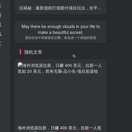
在
仅揭秘：最新侵权打假赔付项目玩法，全平台可用，不限商品，一单收益至少 500+
所
以
May there be enough clouds in your life to
make a beautiful sunset.
风
愿你生命中有够多的云翳，来造成一个美丽的黄昏
三
随机文章
海外浏览器拉新，日赚 400 美元，拉新一人奖
AI代写