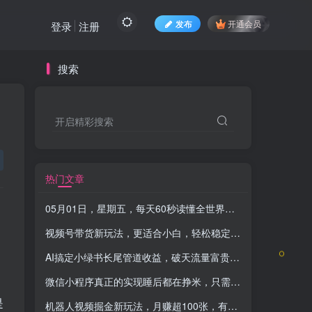
发布
开通会员
登录
注册
搜索
开启精彩搜索
热门文章
05月01日，星期五，每天60秒读懂全世界！-品小先项目发源地
视频号带货新玩法，更适合小白，轻松稳定出单
-品小先项目
AI搞定小绿书长尾管道收益，破天流量富贵你还没接？ 简单复制黏贴图文赛道
微信小程序真正的实现睡后都在挣米，只需一键挂机
-品小先
是
机器人视频掘金新玩法，月赚超100张，有手就能干，零基础，小白必备，落地保姆式教程