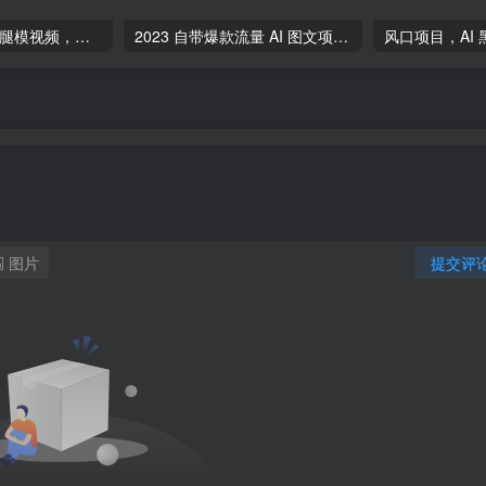
3分钟掌握AI生成腿模视频，开启0成本涨粉变现，一件代发到手软-品小先项目发源地
2023 自带爆款流量 AI 图文项目，轻松过原创，多种变现方式，日入 1000+-品小先项目发源地
图片
提交评