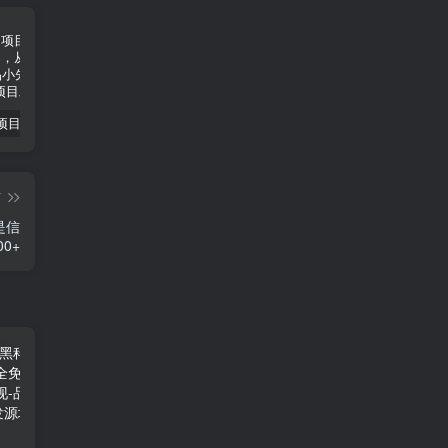
小说推文项目进阶版： AI 小说推文，从零到一全流程拆解-品小先项目发源地
抖音无人直播小游戏熊二， 单日收益500+，不封直播，收益稳定，轻松月入5w+，建议小白一定要做的项目-品小先项目发源地
无人直播电影新玩法 24 小时循环播放每天收益两千，小白闭眼干-品小先项目发源地
篇
是信
0+