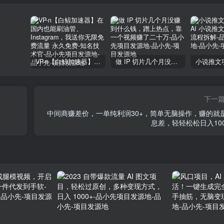
VP-n【白鲸加速器】在国内也能刷油管、Instagram，我送你无限免费流量 永久免费-知名技术官-品小先项目发源地
做 IP 切片几个月没赚到什么钱，蹭上热点，靠一个视频赚了二十万-品小先项目发源地
下一
中间商赚差价，一单纯利润30+，简单无脑操作，赚的就
息差，轻轻松松日入100