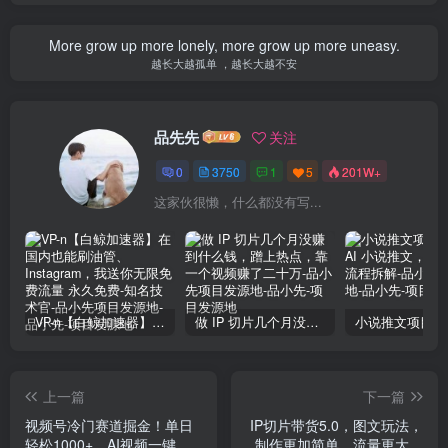
More grow up more lonely, more grow up more uneasy.
越长大越孤单 ，越长大越不安
品先先
关注
0
3750
1
5
201W+
这家伙很懒，什么都没有写...
VP-n【白鲸加速器】在国内也能刷油管、Instagram，我送你无限免费流量 永久免费-知名技术官-品小先项目发源地
做 IP 切片几个月没赚到什么钱，蹭上热点，靠一个视频赚了二十万-品小先项目发源地
上一篇
下一篇
视频号冷门赛道掘金！单日
IP切片带货5.0，图文玩法，
轻松1000+，AI视频一键制
制作更加简单，流量更大，