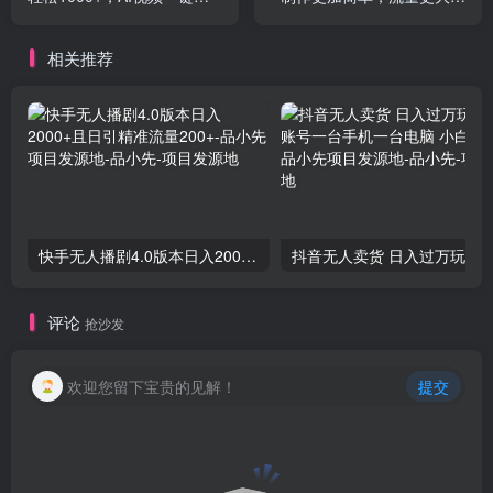
作，条条原创，每天半小
日入1000+
时，小白轻松上手
相关推荐
快手无人播剧4.0版本日入2000+且日引精准流量200+-品小先项目发源地
抖音无人卖货 日入过万玩法 一个账号一台
评论
抢沙发
欢迎您留下宝贵的见解！
提交