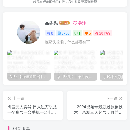
越是在艰难困苦的时候，我们越是要看到希望
品先先
关注
0
3750
1
5
201W+
这家伙很懒，什么都没有写...
VP-n【白鲸加速器】在国内也能刷油管、Instagram，我送你无限免费流量 永久免费-知名技术官-品小先项目发源地
做 IP 切片几个月没赚到什么钱，蹭上热点，靠一个视频赚了二十万-品小先项目发源地
上一篇
下一篇
抖音无人卖货 日入过万玩法
2024视频号最新过原创技
一个账号一台手机一台电脑
术，亲测三天起号，收益稳
小白也能做
定，单日500-1K
相关推荐