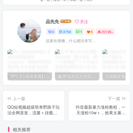
品先先
关注
0
3750
1
5
201W+
这家伙很懒，什么都没有写...
VP-n【白鲸加速器】在国内也能刷油管、Instagram，我送你无限免费流量 永久免费-知名技术官-品小先项目发源地
做 IP 切片几个月没赚到什么钱，蹭上热点，靠一个视频赚了二十万-品小先项目发源地
上一篇
下一篇
QQ短视频超级简单野路子玩
抖音最新暴力涨粉教程，一
法全网首发，流量＋挂载多
天涨粉10w＋，效果太暴力
渠道变现，单号日收益四位
了，刷新你们的认知
数
相关推荐