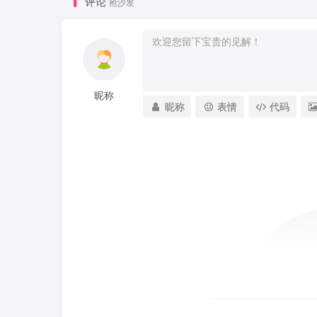
评论
抢沙发
昵称
昵称
表情
代码