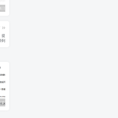
小说推文项目进阶版： AI 小说推文，从零到一全流程拆解-品小先项目发源地
抖音无人直播小游戏熊二， 单日收益500+，不封直播，收益稳定，轻松月入5w+，建议小白一定要做的项目-品小先项目发源地
无人直播电影新玩法 24 小时循环播放每天收益两千，小白闭眼干-品小先项目发源地
篇
，提
秒到
小红书卖英语启蒙动画，轻松日赚500+【揭秘】
AI智能一键写小说，日入200+，不限制人群新手小白均可操作-品小先项目发源地