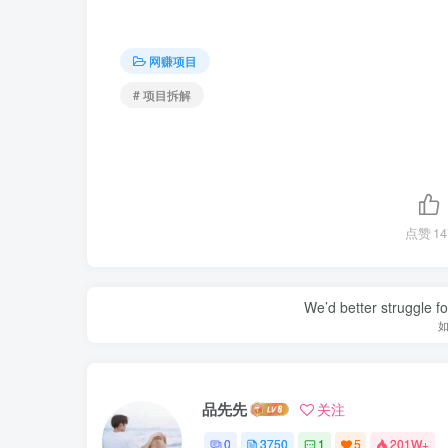
网赚项目
# 项目拆解
点赞
14
We’d better struggle fo
品先先
关注
0
3750
1
5
201W+