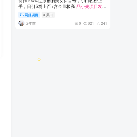
制作100%过原创的美女抖音号，小白轻松上
电商盈利
手，日引S粉上百+含金量极高
-品小先项目发源
大店的电
地
目发源地
网赚项目
# 风口
网赚项
2年前
3年
0
621
241