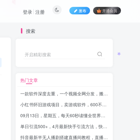
发布
开通会员
登录
注册
搜索
开启精彩搜索
热门文章
一款软件深度去重，一个视频全网分发，搬运轻松月入过万
-
小红书怀旧游戏项目，卖游戏软件，600不到的粉丝变现2.7W
09月13日，星期五，每天60秒读懂全世界！-品小先项目发源地
单日引流500+，4月最新快手引流方法，快手暗示类型引流
-
抖音最新半无人播剧搭建直播间教程，直播间礼物，挂小程序卖电话卡