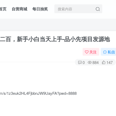
首页
自营商城
每日抽奖
二百，新手小白当天上手
-品小先项目发源地
关注
私信
0
884
147
m/s/1z3euk2HL4FjbbnJW9UayFA?pwd=8888