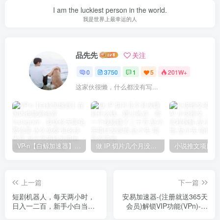
I am the luckiest person in the world.
我是世界上最幸运的人
品先先
关注
0
3750
1
5
201W+
这家伙很懒，什么都没有写...
VP-n【白鲸加速器】在国内也能刷油管、Instagram，我送你无限免费流量 永久免费-知名技术官-品小先项目发源地
做 IP 切片几个月没赚到什么钱，蹭上热点，靠一个视频赚了二十万-品小先项目发源地
上一篇
下一篇
短剧机器人，每天两小时，
安易加速器-(注册就送365天
日入一二百，新手小白当天
会员)解锁VIP功能(VPn)-知
上手
名技术官