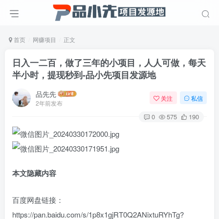
首页
网赚项目
正文
日入一二百，做了三年的小项目，人人可做，每天
半小时，提现秒到
-品小先项目发源地
品先先
关注
私信
2年前发布
0
575
190
本文隐藏内容
百度网盘链接：
https://pan.baidu.com/s/1p8x1gjRT0Q2ANixtuRYhTg?