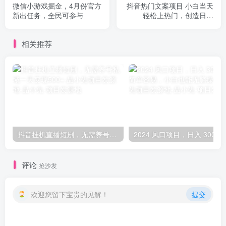
微信小游戏掘金，4月份官方
抖音热门文案项目 小白当天
新出任务，全民可参与
轻松上热门，创造日入
500！
相关推荐
抖音挂机直播短剧，无需养号私域一天变现500+-品小先项目发源地
2024 风口项目，日入 3
评论
抢沙发
欢迎您留下宝贵的见解！
提交