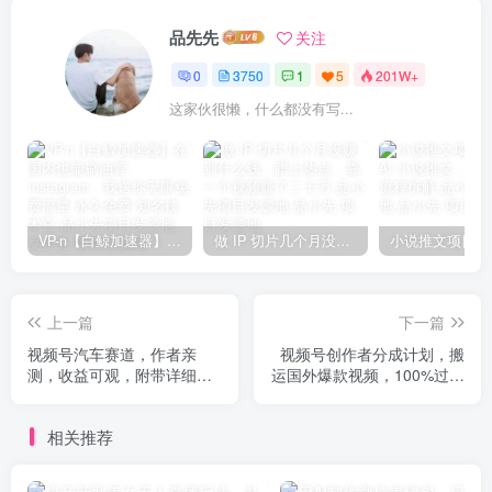
品先先
关注
0
3750
1
5
201W+
这家伙很懒，什么都没有写...
VP-n【白鲸加速器】在国内也能刷油管、Instagram，我送你无限免费流量 永久免费-知名技术官-品小先项目发源地
做 IP 切片几个月没赚到什么钱，蹭上热点，靠一个视频赚了二十万-品小先项目发源地
上一篇
下一篇
视频号汽车赛道，作者亲
视频号创作者分成计划，搬
测，收益可观，附带详细剪
运国外爆款视频，100%过原
辑教程
创，小白也能品22000+
相关推荐