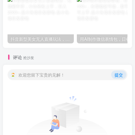
抖音新型美女无人直播玩法，礼物刷不停，小白轻松上手，日入2000+-品小先项目发源地
用AI制作微
评论
抢沙发
欢迎您留下宝贵的见解！
提交