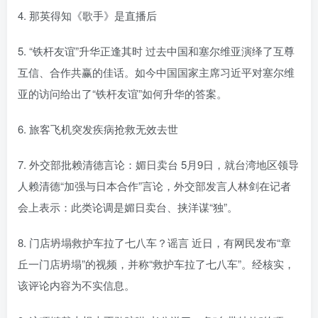
4. 那英得知《歌手》是直播后
5. “铁杆友谊”升华正逢其时 过去中国和塞尔维亚演绎了互尊
互信、合作共赢的佳话。如今中国国家主席习近平对塞尔维
亚的访问给出了“铁杆友谊”如何升华的答案。
6. 旅客飞机突发疾病抢救无效去世
7. 外交部批赖清德言论：媚日卖台 5月9日，就台湾地区领导
人赖清德“加强与日本合作”言论，外交部发言人林剑在记者
会上表示：此类论调是媚日卖台、挟洋谋“独”。
8. 门店坍塌救护车拉了七八车？谣言 近日，有网民发布“章
丘一门店坍塌”的视频，并称“救护车拉了七八车”。经核实，
该评论内容为不实信息。