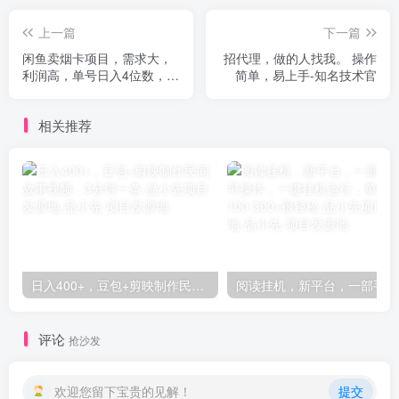
上一篇
下一篇
闲鱼卖烟卡项目，需求大，
招代理，做的人找我。 ​操作
利润高，单号日入4位数，可
简单，易上手-知名技术官
批量！-知名技术官
相关推荐
日入400+，豆包+剪映制作民间故事视频，3分钟一条-品小先项目发源地
阅读挂
评论
抢沙发
欢迎您留下宝贵的见解！
提交