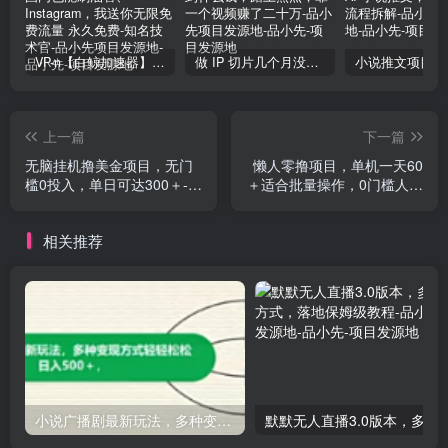
VP-n【白鲸加速器】在国内也能刷油管、Instagram，我送你无限免费流量 永久免费-知名技术官-品小先项目发源地
做 IP 切片几个月没赚到什么钱，蹭上热点，靠一个视频赚了二十万-品小先项目发源地
上一篇
下一篇
无脑挂机撸美金项目，无门
懒人零撸项目，单机一天60
槛0投入，单日可达300＋-知
＋适合批量操作，0门槛人人
名技术官
可做
相关推荐
小说广播剧最新玩法，多种变现方式轻轻松松日入500＋【揭秘】
默默无人直播3.0版本，多种变现方式，落地保