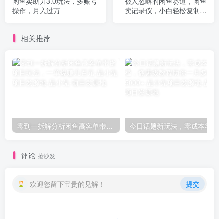
闲鱼卖助力3.0玩法，多账号
被人忽略的闲鱼赛道，闲鱼
操作，月入过万
卖记录仪，小白轻松复制粘
贴发布商品，矩阵操作轻松
日入1000+
相关推荐
零到一拆解分析闲鱼高客单带货项目玩法，一单爆赚几百元-品小先项目发源地
今日
评论
抢沙发
欢迎您留下宝贵的见解！
提交