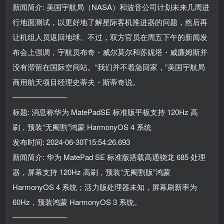
新闻简介: 美国宇航局（NASA）和波音公司计划未来几周进
行地面测试，以更好地了解星际客机推进器的问题，然后再
让机组人员返回地球。不过，双方官员在周五下午的新闻发
布会上强调，宇航员布奇・威尔莫尔和苏妮塔・威廉姆斯并
没有滞留在国际空间站。“我们并不着急回家，”美国宇航局
商用航天项目经理史蒂夫・斯蒂奇说。
———————-
标题: 消息称华为 MatePadSE 标准版平板支持 120Hz 高
刷，预装“无阉割”鸿蒙 HarmonyOS 4 系统
发布时间: 2024-06-30T15:54:26.693
新闻简介: 华为 MatePad SE 标准版搭载高通骁龙 685 处理
器，屏幕支持 120Hz 高刷，预装“无阉割版”鸿蒙
HarmonyOS 4 系统；活力版处理器未知，屏幕刷新率为
60Hz，预装鸿蒙 HarmonyOS 3 系统。
———————-