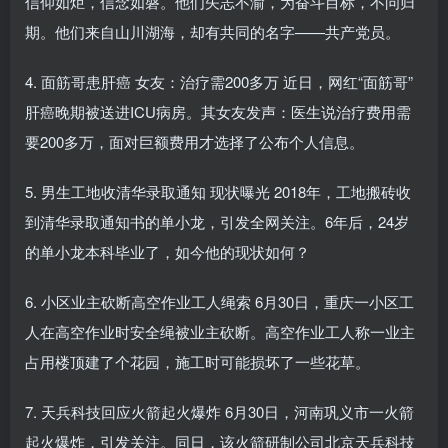
信仰如炬，信念如磐。他们矢志不渝，为奋斗目标，不问归
期。他们来自山川湖海，却有共同的名字——共产党员。
4. 面筋哥患肝癌 女友：治疗需200多万 近日，网红“面筋哥”
肝癌晚期被送进ICU病房。其女友发声：医生说治疗费用需
要200多万，面对巨额费用才选择了公布个人信息。
5. 男生工地收清华录取通知 现状曝光 2018年，工地搬砖收
到清华录取通知书的单小龙，引发全网关注。6年后，24岁
的单小龙本科毕业了，如今他的现状如何？
6. 小区业主砍断高空作业工人绳索 6月30日，重庆一小区工
人在高空作业时安全绳被业主砍断。高空作业工人称一业主
占用楼顶建了个花园，施工时可能损坏了一些花草。
7. 天兵科技回应火箭起火爆炸 6月30日，河南巩义市一火箭
起火爆炸，引发关注。同日，该火箭研制公司北京天兵科技