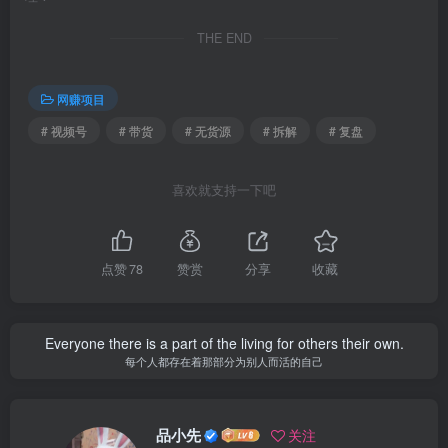
THE END
网赚项目
# 视频号
# 带货
# 无货源
# 拆解
# 复盘
喜欢就支持一下吧
点赞
78
赞赏
分享
收藏
Everyone there is a part of the living for others their own.
每个人都存在着那部分为别人而活的自己
品小先
关注