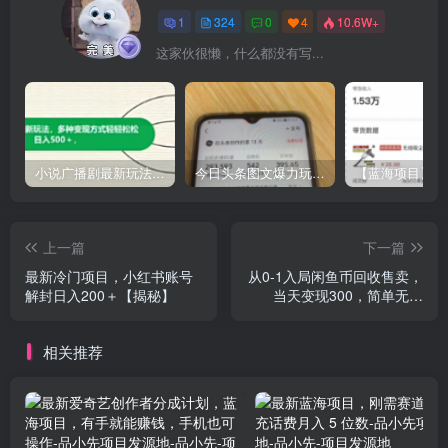
1
324
0
4
10.6W+
这家伙很懒，什么都没有写...
小说广播剧最新玩法，多种变现方式轻轻松松日入500＋【揭秘】
今日头条图文爆力玩法,AI自动生成文案，当天见收益，轻松日入500+
上一篇
下一篇
最新冷门项目，小红书账号
从0-1入局闲鱼币回收售卖，
解封日入200＋【揭秘】
当天变现300，简单无脑
【揭秘】
相关推荐