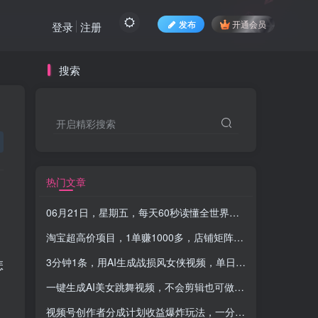
发布
开通会员
登录
注册
搜索
开启精彩搜索
热门文章
06月21日，星期五，每天60秒读懂全世界！-品小先项目发源地
淘宝超高价项目，1单赚1000多，店铺矩阵操作
-品小先项目发
3分钟1条，用AI生成战损风女侠视频，单日收益1100+
-品小
怎
一键生成AI美女跳舞视频，不会剪辑也可做，纯搬运，变现方式多样化轻轻松松日入三位数
视频号创作者分成计划收益爆炸玩法，一分钟一条原创视频，单条作品收益 500+