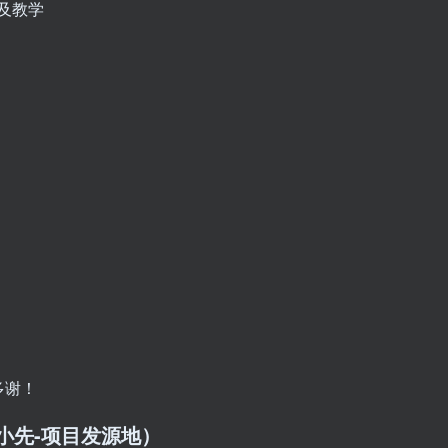
多谢！
/（品小先-项目发源地）