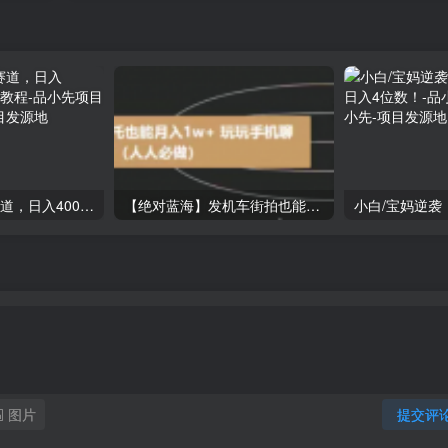
抖音+知乎蓝海赛道，日入400+，小白保姆级教程-品小先项目发源地
【绝对蓝海】发机车街拍也能月入过万？赚钱就是这么简单！手把手教程他来了（人人必做）【揭秘】
图片
提交评