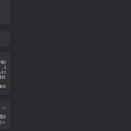
小说推文项目进阶版： AI 小说推文，从零到一全流程拆解-品小先项目发源地
抖音无人直播小游戏熊二， 单日收益500+，不封直播，收益稳定，轻松月入5w+，建议小白一定要做的项目-品小先项目发源地
无人直播电影新玩法 24 小时循环播放每天收益两千，小白闭眼干-品小先项目发源地
篇
需2
0＋