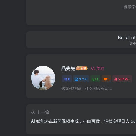
点赞
7
Not all o
并
品先先
关注
0
3750
1
5
201W+
这家伙很懒，什么都没有写...
上一篇
AI 赋能热点新闻视频生成，小白可做，轻松实现日入 50