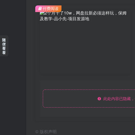
付费阅读
随
便
看
看
此处内容已隐藏，
©
版权声明