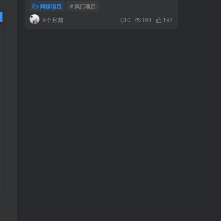
网赚项目
# 风口项目
网赚项
9个月前
2年
0
164
194