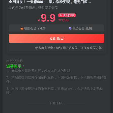
全网首发！一天赚500+，暴力涨粉变现，毫无门槛有手机就行，可扩大【揭秘】
此内容为付费阅读，请付费后查看
9.9
限时特惠
699
￥
￥
4.9
免费
赞助会员
￥
超级会员
立即购买
您当前未登录！建议登陆后购买，可保存购买订单
©
版权声明
温馨提示：
1、文章版权归作者所有，未经允许请勿转载。
2、本站仅提供信息存储空间服务，不拥有所有权，不承担相关法律责
任。
3、本内容若侵犯到你的版权利益，请联系我们，会尽快给予删除处
理！
THE END