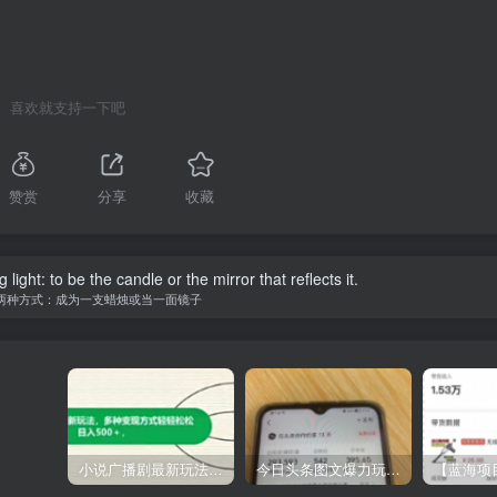
喜欢就支持一下吧
赞赏
分享
收藏
de great or little by its own will.
人伟大或渺小，取决于他的意志力
小说广播剧最新玩法，多种变现方式轻轻松松日入500＋【揭秘】
今日头条图文爆力玩法,AI自动生成文案，当天见收益，轻松日入500+