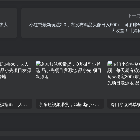
下一
需求大，
小红书最新玩法2.0，靠发布精品头像日入500+，可多账
大收益！【揭
百度官方最新答题0撸88，人人都可，不撸白不撸-品小先项目发源地
京东短视频带货，O基础副业首选-品小先项目发源地