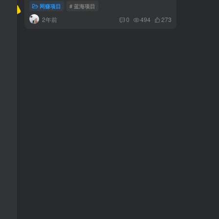
新手小白每月多挣6000+京东短视频带货，可
小说广播
管道长期稳定收益，
-品小先项目发源地
日入50
网赚项目
# 蓝海项目
网赚项
2年前
3年
0
494
273