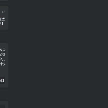
篇
号放
秘】
冷门小众种草项目，只需转发视频，每天就有稳定收益，无门槛，每天稳定300+收入，小白可做-品小先项目发源地
冷门风口点评 APP 分成计划，轻松日入 1000+-品小先项目发源地