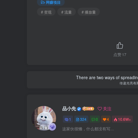
网赚项目
# 变现
# 流量
# 播放量
点赞
17
Mankind is ma
一个
品小先
关注
1
324
0
4
10.6W+
这家伙很懒，什么都没有写...