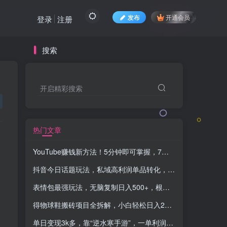
发布
开通会员
登录
注册
搜索
开启精彩搜索
热门文章
YouTube赚钱新方法！5分钟即可掌握，7天收入近7百美金，收益无上限！
抖音今日话题玩法，私域高利润单品转化，一部手机轻松实现日入500+
表情包最强玩法，无脑复制日入500+，根本不缺流量，5种变现渠道【揭秘】
得物球鞋搬砖项目全拆解，小白轻松日入200＋，开启潮流财富密码
单日变现3k多，靠“逆水寒手游”，一单利润35，小白只需一台手机即可操