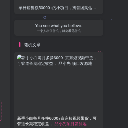
单日销售额50000+的小项目，抖音团购达人，蓝海赛道
-品小
The world is like a mirror: Frown at itand it
frowns at you; smile, and it smiles too.
世界犹如一面镜子：朝它皱眉它就朝你皱眉，朝它微笑它
也吵你微笑
随机文章