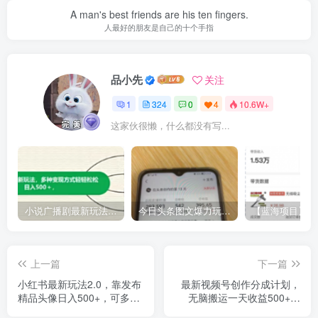
A man's best friends are his ten fingers.
人最好的朋友是自己的十个手指
品小先
关注
1
324
0
4
10.6W+
这家伙很懒，什么都没有写...
小说广播剧最新玩法，多种变现方式轻轻松松日入500＋【揭秘】
今日头条图文爆力玩法,AI自动生成文案，当天见收益，轻松日入500+
上一篇
下一篇
小红书最新玩法2.0，靠发布
最新视频号创作分成计划，
精品头像日入500+，可多账
无脑搬运一天收益500+，
号放大收益！【揭秘】
100%搬运过原创技巧【揭