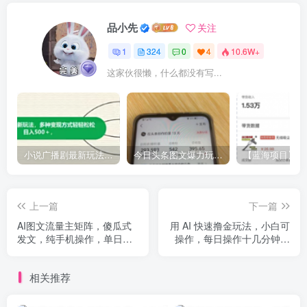
品小先
关注
1
324
0
4
10.6W+
这家伙很懒，什么都没有写...
小说广播剧最新玩法，多种变现方式轻轻松松日入500＋【揭秘】
今日头条图文爆力玩法,AI自动生成文案，当天见收益，轻松日入500+
上一篇
下一篇
AI图文流量主矩阵，傻瓜式
用 AI 快速撸金玩法，小白可
发文，纯手机操作，单日入
操作，每日操作十几分钟即
300-500元【揭秘】
可完成
相关推荐