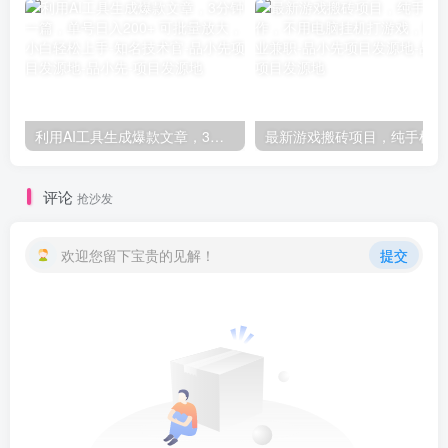
利用AI工具生成爆款文章，3分钟一篇，单号日入200+ 可批量放大，小白轻松上手-知名技术官-品小先项目发源地
最新
评论
抢沙发
欢迎您留下宝贵的见解！
提交