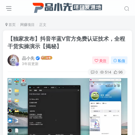
首页
网赚项目
正文
【独家发布】抖音半蓝V官方免费认证技术，全程
干货实操演示【揭秘】
品小先
关注
私信
3年前更新
0
514
96