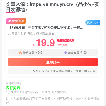
文章来源：https://s.mm.yn.cn/（品小先-项
目发源地）
付费阅读
已售 137
【独家发布】抖音半蓝V官方免费认证技术，全程干货实操演示【揭秘】
此内容为付费阅读，请付费后查看
19.9
限时特惠
699
￥
￥
9.9
免费
赞助会员
￥
超级会员
立即购买
您当前未登录！建议登陆后购买，可保存购买订单
©
版权声明
温馨提示：
1、文章版权归作者所有，未经允许请勿转载。
2、本站仅提供信息存储空间服务，不拥有所有权，不承担相关法律责
任。