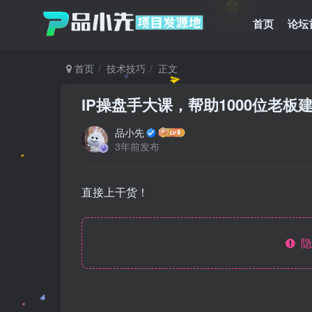
首页
论坛
首页
技术技巧
正文
IP操盘手大课，帮助1000位老
品小先
3年前发布
直接上干货！
隐