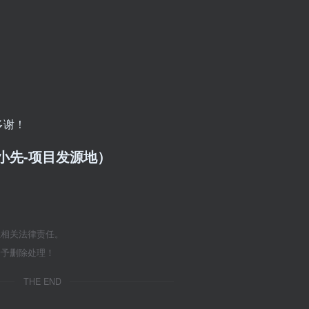
多谢！
/（品小先-项目发源地）
担相关法律责任。
给予删除处理！
THE END