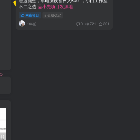
急速掘金，单电脑设备日入600+，小白工作室
百家号美
不二之选
-品小先项目发源地
松月入万
网赚项目
# 长期稳定
网赚项
1年前
3年
0
721
201
【蓝海项目】多多视频带货，纯搬运一个月搞了5w佣金，小白也能操作【揭秘】
最新借助热门资源悟空浏览器拉新玩法，日入300+，人人可做，每天1小时【揭秘】
抖音最新最火虚拟形象无人直播整蛊玩法砸礼物教程（视频开播教程+全套工具软件）