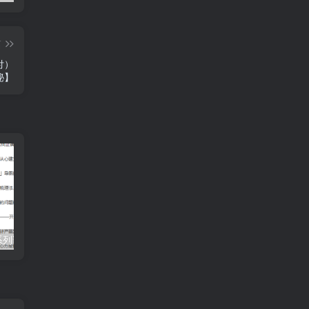
篇
付）
秘】
私域出圈计划系列课程之朋友圈表达课，2023全新口碑训练营
同泽素材指挥千川，千川硬广素材课效果广告创作同泽抖音直播单品打爆日不落