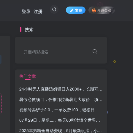
发布
开通会员
登录
注册
搜索
开启精彩搜索
热门文章
24小时无人直播汤姆猫日入2000+，长期可玩的项目，爆裂变现，一定要做的项目
暑假必做项目，任推邦拉新暑期大放价，项目操作简单，全程0投入
视频号卖铲子2.0，一单收费100，轻松日入1000
-品小先项目
07月29日，星期二，每天60秒读懂全世界！-品小先项目发源地
2025年男粉全自动变现，5月最新玩法，小白轻松上手，兼职副业首选，轻轻松松日入四位数