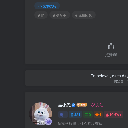
技术技巧
# IP
# 操盘手
# 流量团队
点赞
88
To beleve , each day
要坚信，
品小先
关注
1
324
0
4
10.6W+
这家伙很懒，什么都没有写...