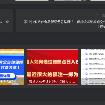
下一
位、全
职业打假赔付食品新纪元思路玩法（保姆级详细教程交
【揭
流量全自动+成交全自动保姆级傻瓜式玩法
普通人如何通过蹭热点日入过万，以最近很火的孤注一掷为例【揭秘】