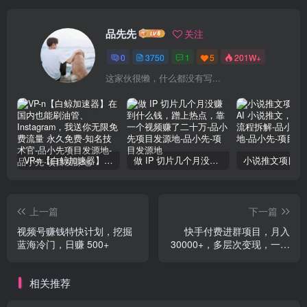
品先先
关注
0
3750
1
5
201W+
这家伙很懒，什么都没有写...
VP-n【白鲸加速器】在国内也能刷油管、Instagram，我送你无限免费流量 永久免费-知名技术官-品小先项目发源地
做 IP 切片几个月没赚到什么钱，蹭上热点，靠一个视频赚了二十万-品小先项目发源地
上一篇
下一篇
视频号赚钱特快计划，挖掘
快手付费进群项目，月入
蓝海冷门，日赚 500+
30000+，多层次变现，一部
手机即可操作
相关推荐