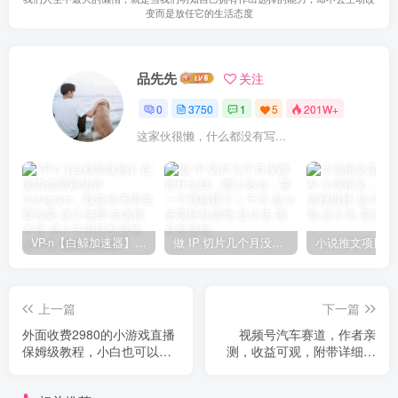
变而是放任它的生活态度
品先先
关注
0
3750
1
5
201W+
这家伙很懒，什么都没有写...
VP-n【白鲸加速器】在国内也能刷油管、Instagram，我送你无限免费流量 永久免费-知名技术官-品小先项目发源地
做 IP 切片几个月没赚到什么钱，蹭上热点，靠一个视频赚了二十万-品小先项目发源地
上一篇
下一篇
外面收费2980的小游戏直播
视频号汽车赛道，作者亲
保姆级教程，小白也可以日
测，收益可观，附带详细剪
入2000+
辑教程