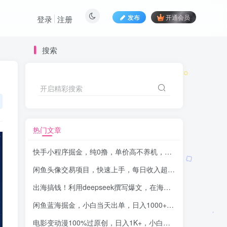
发布
开通会员
登录
注册
搜索
开启精彩搜索
热门文章
快手小程序掘金，纯0撸，单价高不养机，利用空闲时间做一做，一天好几张
闲鱼头像交易项目，快速上手，每日收入超千元，全程指导教程
出海搞钱！利用deepseek撰写爆文，在海外自媒体平台Vocal Media写文章赚美金，一篇文章60美金！
闲鱼蓝海掘金，小白当天出单，日入1000+，复购率极高，可矩阵放大操作
电影变动漫100%过原创，日入1K+，小白当天学会玩转视频号