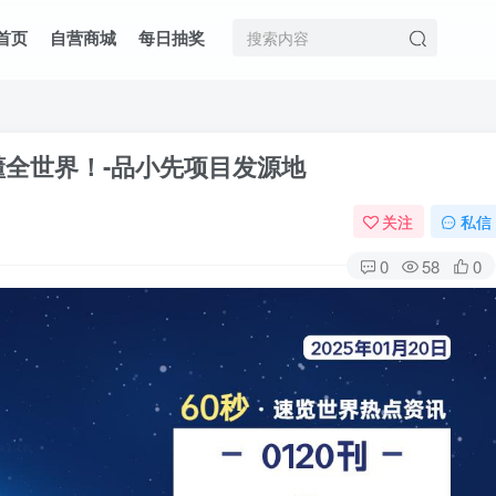
首页
自营商城
每日抽奖
读懂全世界！-品小先项目发源地
关注
私信
0
58
0