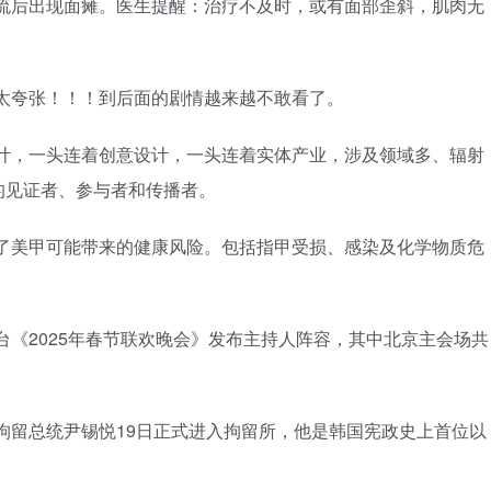
染甲流后出现面瘫。医生提醒：治疗不及时，或有面部歪斜，肌肉无
度太夸张！！！到后面的剧情越来越不敢看了。
业设计，一头连着创意设计，一头连着实体产业，涉及领域多、辐射
的见证者、参与者和传播者。
曝光了美甲可能带来的健康风险。包括指甲受损、感染及化学物质危
。
总台《2025年春节联欢晚会》发布主持人阵容，其中北京主会场共
被拘留总统尹锡悦19日正式进入拘留所，他是韩国宪政史上首位以