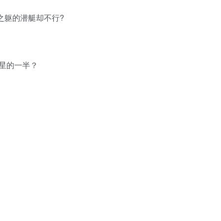
铁之躯的潜艇却不行?
行星的一半？