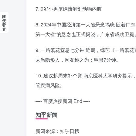
7. 9岁小男孩娴熟解剖动物内脏
随
便
8. 2024年中国经济第一大省悬念揭晓 随着
看
看
第一大省”的悬念也正式揭晓，广东省成功卫冕
9. 一路繁花窒息七分钟 近期，综艺《一路
太当隐形人，网友称之为：窒息7分钟。
10. 建议趁周末补个觉 南京医科大学研究提
管疾病风险。
—- 百度热搜新闻 End —-
知乎新闻
新闻来源：知乎日榜