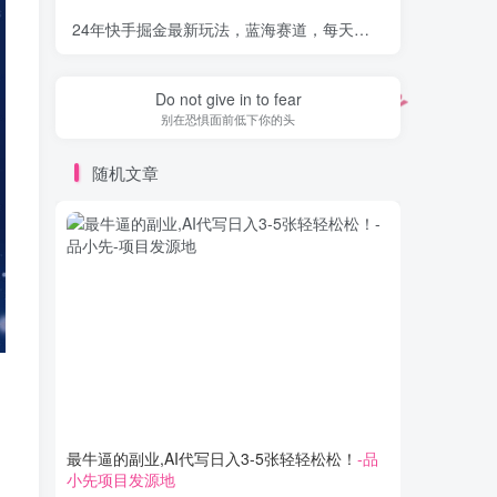
24年快手掘金最新玩法，蓝海赛道，每天日入1000+，新风口，谁做谁赚钱
Do not give in to fear
别在恐惧面前低下你的头
随机文章
最牛逼的副业,AI代写日入3-5张轻轻松松！
-品
纯0撸，
小先项目发源地
多号多赚